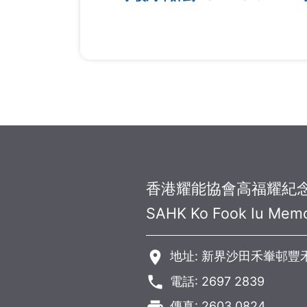
香港耀能協會高福耀紀
SAHK Ko Fook Iu Memo
room
地址: 新界沙田禾輋邨豐
phone
電話: 2697 2839
傳真: 2603 0824