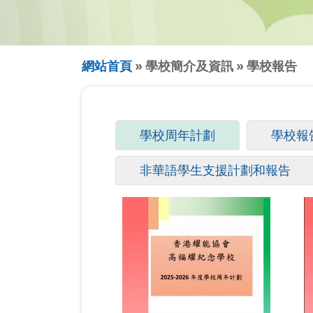
導
網站首頁
學校簡介及資訊
學校報告
航
連
主
學校周年計劃
(作
學校報
結
要
用
非華語學生支援計劃和報告
中
索
頁
引
籤)
標
籤