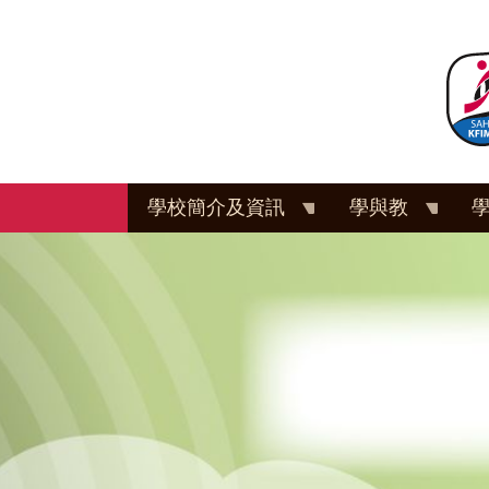
移
至
主
內
容
學校簡介及資訊
學與教