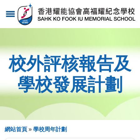
移
menu
至
主
內
容
校外評核報告及
學校發展計劃
導
網站首頁
學校周年計劃