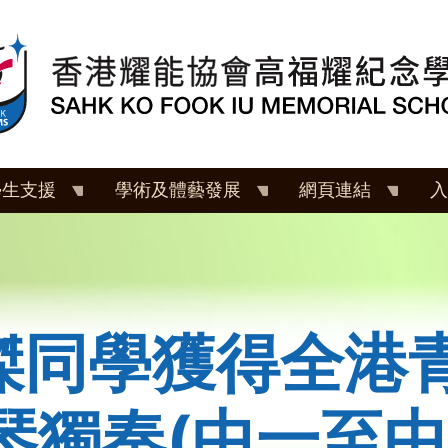
學生支援
學術及體藝發展
網頁連結
入
傑同學獲得全港
琴獨奏(中一至中