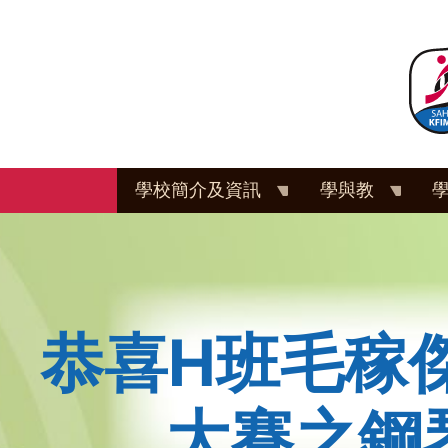
移
至
主
內
容
學校簡介及資訊
學與教
恭喜H班毛稼
大賽之鋼