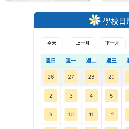
學校日
今天
上一月
下一月
週日
週一
週二
週三
26
27
28
29
2
3
4
5
9
10
11
12