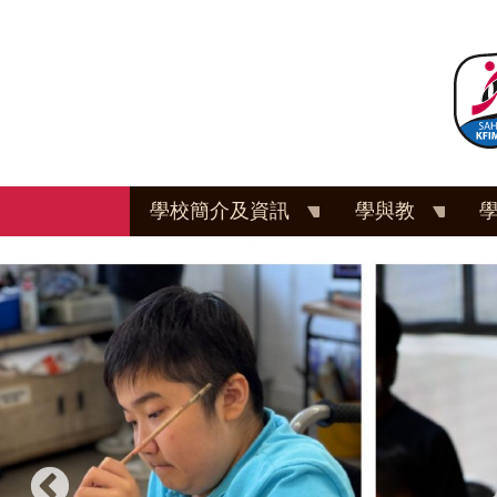
移
至
主
內
容
學校簡介及資訊
學與教